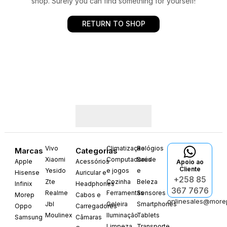
shop. Surely you can find something for yourself!
RETURN TO SHOP
Vivo
Climatização
Relógios
Marcas
Categorias
Xiaomi
Computadores
Saúde
Apple
Acessórios
Apoio ao
Cliente
Yesido
e jogos
e
Hisense
Auricular e
+258 85
Zte
Cozinha
Beleza
Infinix
Headphones
367 7676
Realme
Ferramentas
Sensores
Morep
Cabos e
onlinesales@more
Jbl
Geleira
Smartphones
Oppo
Carregadores
Moulinex
Iluminação
Tablets
Samsung
Câmaras
Limpeza
Transporte