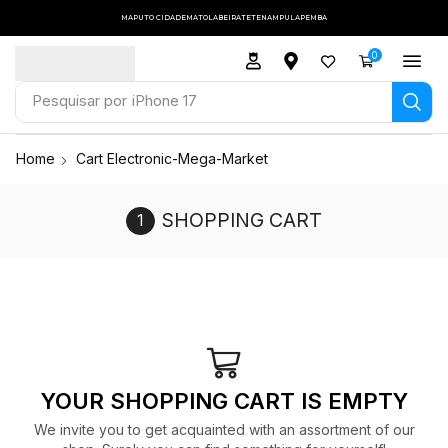
MAPUTO CIDADE
MATOLA
BEIRA
TETE
NAMPULA
PEMBA
0
Pesquisar por
iPhone 17
Home
Cart Electronic-Mega-Market
SHOPPING CART
YOUR SHOPPING CART IS EMPTY
We invite you to get acquainted with an assortment of our