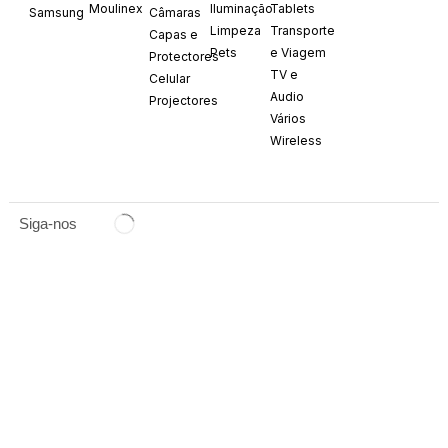
Moulinex
Iluminação
Tablets
Samsung
Câmaras
Limpeza
Transporte
Capas e
Pets
e Viagem
Protectores
TV e
Celular
Audio
Projectores
Vários
Wireless
Siga-nos