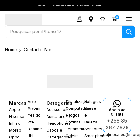
MAPUTO CIDADE
MATOLA
BEIRA
TETE
NAMPULA
PEMBA
0
Pesquisar por
iPhone 17
Home
Contacte-Nos
Vivo
Climatização
Relógios
Marcas
Categorias
Xiaomi
Computadores
Saúde
Apple
Acessórios
Apoio ao
Cliente
Yesido
e jogos
e
Hisense
Auricular e
+258 85
Zte
Cozinha
Beleza
Infinix
Headphones
367 7676
Realme
Ferramentas
Sensores
Morep
Cabos e
onlinesales@more
Jbl
Geleira
Smartphones
Oppo
Carregadores