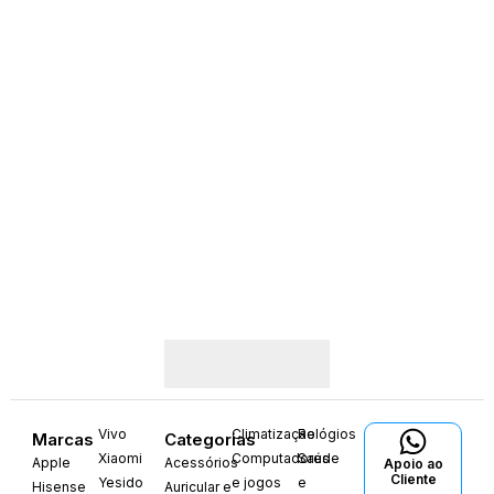
Vivo
Climatização
Relógios
Marcas
Categorias
Xiaomi
Computadores
Saúde
Apple
Acessórios
Apoio ao
Cliente
Yesido
e jogos
e
Hisense
Auricular e