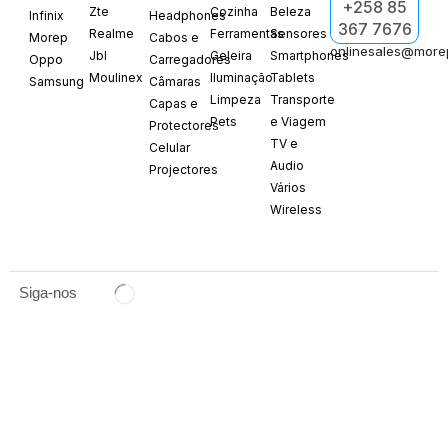
+258 85
Zte
Cozinha
Beleza
Infinix
Headphones
367 7676
Realme
Ferramentas
Sensores
Morep
Cabos e
onlinesales@more
Jbl
Geleira
Smartphones
Oppo
Carregadores
Moulinex
Iluminação
Tablets
Samsung
Câmaras
Limpeza
Transporte
Capas e
Pets
e Viagem
Protectores
TV e
Celular
Audio
Projectores
Vários
Wireless
Siga-nos