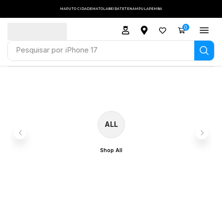
MAPUTO CIDADE
MATOLA
BEIRA
TETE
NAMPULA
PEMBA
0
Pesquisar por
iPhone 17
ALL
Shop All