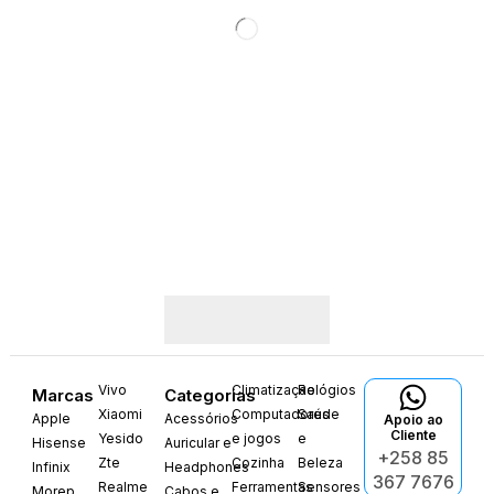
Vivo
Climatização
Relógios
Marcas
Categorias
Xiaomi
Computadores
Saúde
Apple
Acessórios
Apoio ao
Cliente
Yesido
e jogos
e
Hisense
Auricular e
+258 85
Zte
Cozinha
Beleza
Infinix
Headphones
367 7676
Realme
Ferramentas
Sensores
Morep
Cabos e