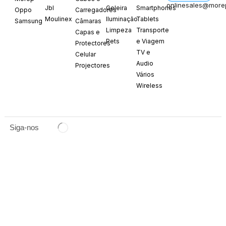
onlinesales@more
Jbl
Geleira
Smartphones
Oppo
Carregadores
Moulinex
Iluminação
Tablets
Samsung
Câmaras
Limpeza
Transporte
Capas e
Pets
e Viagem
Protectores
TV e
Celular
Audio
Projectores
Vários
Wireless
Siga-nos