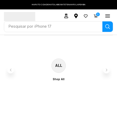
MAPUTO CIDADE
MATOLA
BEIRA
TETE
NAMPULA
PEMBA
0
Pesquisar por
iPhone 17
ALL
Shop All