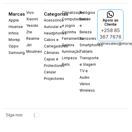
Vivo
Climatização
Relógios
Marcas
Categorias
Xiaomi
Computadores
Saúde
Apple
Acessórios
Apoio ao
Cliente
Yesido
e jogos
e
Hisense
Auricular e
+258 85
Zte
Cozinha
Beleza
Infinix
Headphones
367 7676
Realme
Ferramentas
Sensores
Morep
Cabos e
onlinesales@more
Jbl
Geleira
Smartphones
Oppo
Carregadores
Moulinex
Iluminação
Tablets
Samsung
Câmaras
Limpeza
Transporte
Capas e
Pets
e Viagem
Protectores
TV e
Celular
Audio
Projectores
Vários
Wireless
Siga-nos