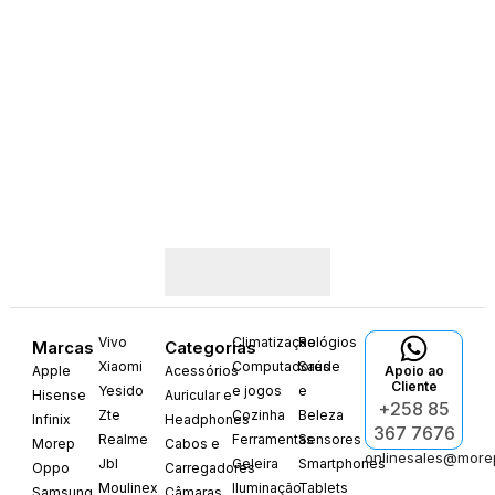
Vivo
Climatização
Relógios
Marcas
Categorias
Xiaomi
Computadores
Saúde
Apple
Acessórios
Apoio ao
Cliente
Yesido
e jogos
e
Hisense
Auricular e
+258 85
Zte
Cozinha
Beleza
Infinix
Headphones
367 7676
Realme
Ferramentas
Sensores
Morep
Cabos e
onlinesales@more
Jbl
Geleira
Smartphones
Oppo
Carregadores
Moulinex
Iluminação
Tablets
Samsung
Câmaras