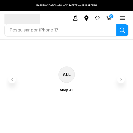
MAPUTO CIDADE
MATOLA
BEIRA
TETE
NAMPULA
PEMBA
0
Pesquisar por
iPhone 17
ALL
Shop All