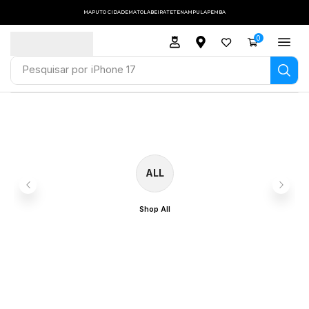
MAPUTO CIDADE
MATOLA
BEIRA
TETE
NAMPULA
PEMBA
0
Pesquisar por
iPhone 17
ALL
Shop All