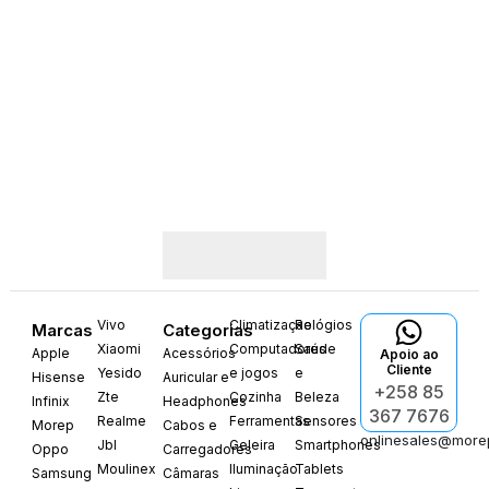
Vivo
Climatização
Relógios
Marcas
Categorias
Xiaomi
Computadores
Saúde
Apple
Acessórios
Apoio ao
Cliente
Yesido
e jogos
e
Hisense
Auricular e
+258 85
Zte
Cozinha
Beleza
Infinix
Headphones
367 7676
Realme
Ferramentas
Sensores
Morep
Cabos e
onlinesales@more
Jbl
Geleira
Smartphones
Oppo
Carregadores
Moulinex
Iluminação
Tablets
Samsung
Câmaras