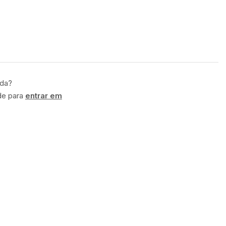
ida?
de para
entrar em