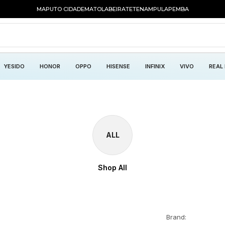
MAPUTO CIDADE
MATOLA
BEIRA
TETE
NAMPULA
PEMBA
YESIDO
HONOR
OPPO
HISENSE
INFINIX
VIVO
REAL
ALL
Shop All
Brand: