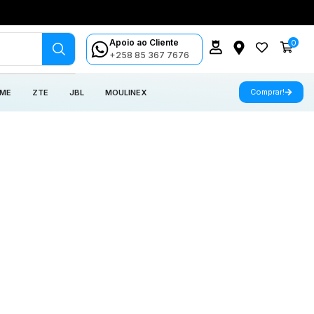
Apoio ao Cliente
0
+258 85 367 7676
Comprar!
 ME
ZTE
JBL
MOULINEX