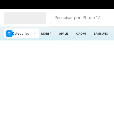
Pesquisar por
iPhone 17
Categorias
MOREP
APPLE
XIAOMI
SAMSUNG