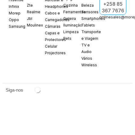
+258 85
Zte
Cozinha
Beleza
Infinix
Headphones
367 7676
Realme
Ferramentas
Sensores
Morep
Cabos e
onlinesales@more
Jbl
Geleira
Smartphones
Oppo
Carregadores
Moulinex
Iluminação
Tablets
Samsung
Câmaras
Limpeza
Transporte
Capas e
Pets
e Viagem
Protectores
TV e
Celular
Audio
Projectores
Vários
Wireless
Siga-nos