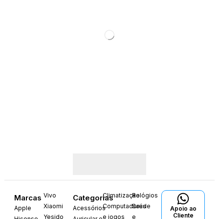
Vivo
Climatização
Relógios
Marcas
Categorias
Xiaomi
Computadores
Saúde
Apple
Acessórios
Apoio ao
Cliente
Yesido
e jogos
e
Hisense
Auricular e