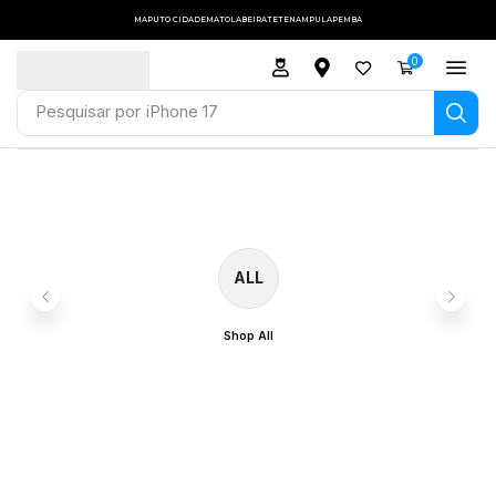
MAPUTO CIDADE
MATOLA
BEIRA
TETE
NAMPULA
PEMBA
0
Pesquisar por
iPhone 17
ALL
Shop All