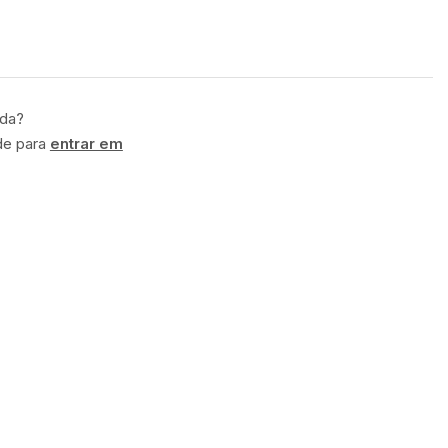
ida?
de para
entrar em