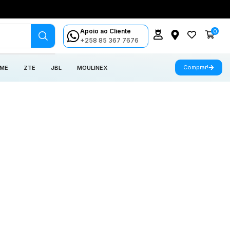
Apoio ao Cliente
0
+258 85 367 7676
Comprar!
 ME
ZTE
JBL
MOULINEX