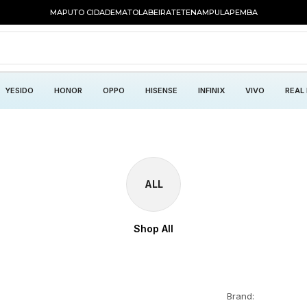
MAPUTO CIDADE
MATOLA
BEIRA
TETE
NAMPULA
PEMBA
YESIDO
HONOR
OPPO
HISENSE
INFINIX
VIVO
REAL
ALL
Shop All
Brand: