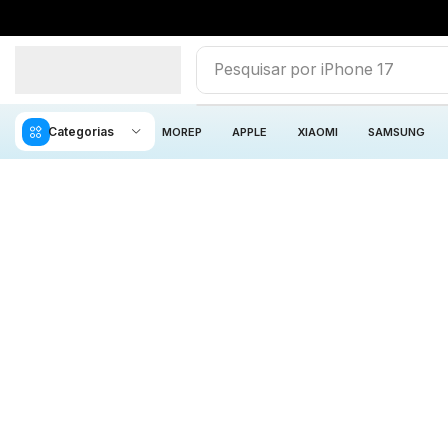
Pesquisar por
iPhone 17
Categorias
MOREP
APPLE
XIAOMI
SAMSUNG