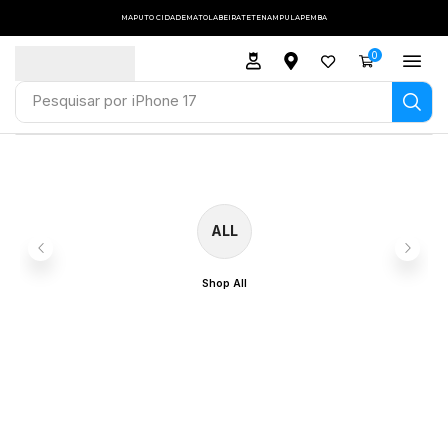
MAPUTO CIDADE
MATOLA
BEIRA
TETE
NAMPULA
PEMBA
0
Pesquisar por
iPhone 17
ALL
Shop All