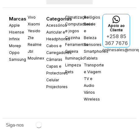
Vivo
Climatização
Relógios
Marcas
Categorias
Xiaomi
Computadores
Saúde
Apple
Acessórios
Apoio ao
Cliente
Yesido
e jogos
e
Hisense
Auricular e
+258 85
Zte
Cozinha
Beleza
Infinix
Headphones
367 7676
Realme
Ferramentas
Sensores
Morep
Cabos e
onlinesales@more
Jbl
Geleira
Smartphones
Oppo
Carregadores
Moulinex
Iluminação
Tablets
Samsung
Câmaras
Limpeza
Transporte
Capas e
Pets
e Viagem
Protectores
TV e
Celular
Audio
Projectores
Vários
Wireless
Siga-nos