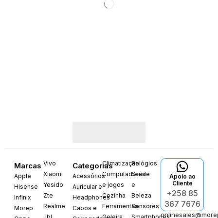
Vivo
Climatização
Relógios
Marcas
Categorias
Xiaomi
Computadores
Saúde
Apple
Acessórios
Apoio ao
Cliente
Yesido
e jogos
e
Hisense
Auricular e
+258 85
Zte
Cozinha
Beleza
Infinix
Headphones
367 7676
Realme
Ferramentas
Sensores
Morep
Cabos e
onlinesales@more
Jbl
Geleira
Smartphones