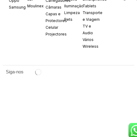
Oppo
Carregadores
Moulinex
Iluminação
Tablets
Samsung
Câmaras
Limpeza
Transporte
Capas e
Pets
e Viagem
Protectores
TV e
Celular
Audio
Projectores
Vários
Wireless
Siga-nos