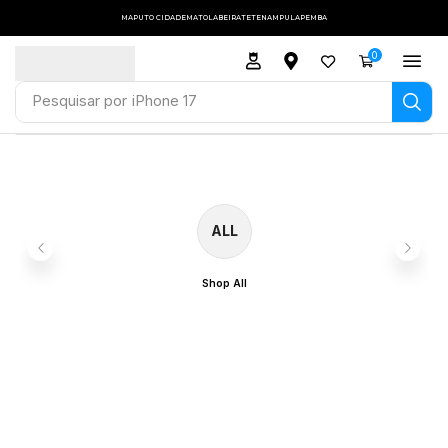
MAPUTO CIDADE
MATOLA
BEIRA
TETE
NAMPULA
PEMBA
0
Pesquisar por
iPhone 17
ALL
Shop All