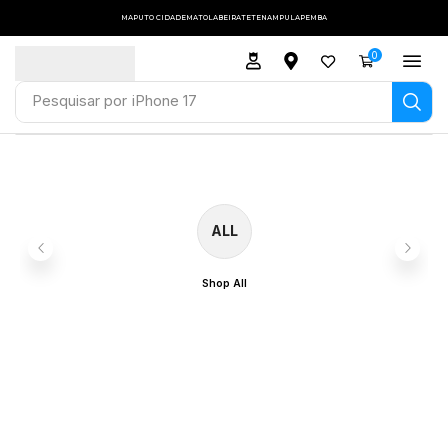
MAPUTO CIDADE
MATOLA
BEIRA
TETE
NAMPULA
PEMBA
0
Pesquisar por
iPhone 17
ALL
Shop All