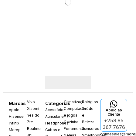
Vivo
Climatização
Relógios
Marcas
Categorias
Xiaomi
Computadores
Saúde
Apple
Acessórios
Apoio ao
Cliente
Yesido
e jogos
e
Hisense
Auricular e
+258 85
Zte
Cozinha
Beleza
Infinix
Headphones
367 7676
Realme
Ferramentas
Sensores
Morep
Cabos e
onlinesales@more
Jbl
Geleira
Smartphones