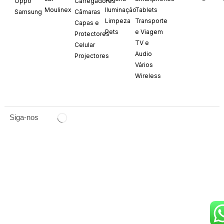
Oppo
Carregadores
Moulinex
Iluminação
Tablets
Samsung
Câmaras
Limpeza
Transporte
Capas e
Pets
e Viagem
Protectores
TV e
Celular
Audio
Projectores
Vários
Wireless
Siga-nos