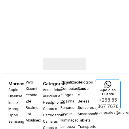
Vivo
Climatização
Relógios
Marcas
Categorias
Xiaomi
Computadores
Saúde
Apple
Acessórios
Apoio ao
Cliente
Yesido
e jogos
e
Hisense
Auricular e
+258 85
Zte
Cozinha
Beleza
Infinix
Headphones
367 7676
Realme
Ferramentas
Sensores
Morep
Cabos e
onlinesales@more
Jbl
Geleira
Smartphones
Oppo
Carregadores
Moulinex
Iluminação
Tablets
Samsung
Câmaras
Limpeza
Transporte
Capas e