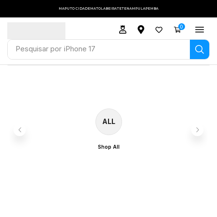
MAPUTO CIDADE
MATOLA
BEIRA
TETE
NAMPULA
PEMBA
0
Pesquisar por
iPhone 17
ALL
Shop All