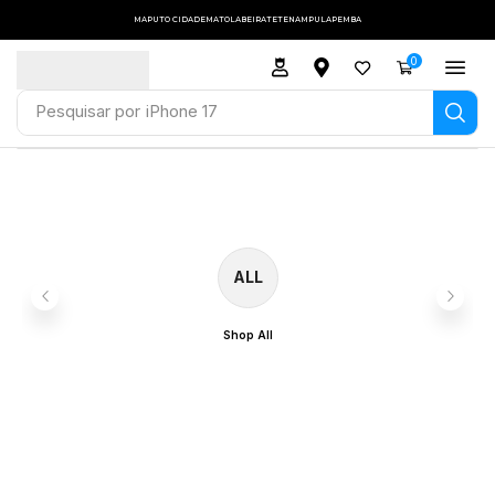
MAPUTO CIDADE
MATOLA
BEIRA
TETE
NAMPULA
PEMBA
0
Pesquisar por
iPhone 17
ALL
Shop All