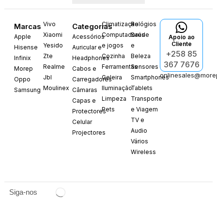
Vivo
Climatização
Relógios
Marcas
Categorias
Xiaomi
Computadores
Saúde
Apple
Acessórios
Apoio ao
Cliente
Yesido
e jogos
e
Hisense
Auricular e
+258 85
Zte
Cozinha
Beleza
Infinix
Headphones
367 7676
Realme
Ferramentas
Sensores
Morep
Cabos e
onlinesales@more
Jbl
Geleira
Smartphones
Oppo
Carregadores
Moulinex
Iluminação
Tablets
Samsung
Câmaras
Limpeza
Transporte
Capas e
Pets
e Viagem
Protectores
TV e
Celular
Audio
Projectores
Vários
Wireless
Siga-nos