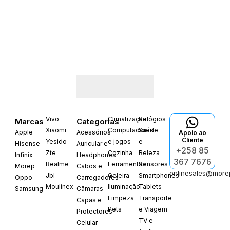
Vivo
Climatização
Relógios
Marcas
Categorias
Xiaomi
Computadores
Saúde
Apple
Acessórios
Apoio ao
Cliente
Yesido
e jogos
e
Hisense
Auricular e
+258 85
Zte
Cozinha
Beleza
Infinix
Headphones
367 7676
Realme
Ferramentas
Sensores
Morep
Cabos e
onlinesales@more
Jbl
Geleira
Smartphones
Oppo
Carregadores
Moulinex
Iluminação
Tablets
Samsung
Câmaras
Limpeza
Transporte
Capas e
Pets
e Viagem
Protectores
TV e
Celular