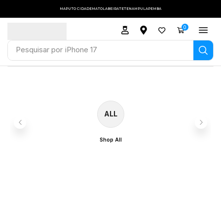
MAPUTO CIDADE
MATOLA
BEIRA
TETE
NAMPULA
PEMBA
0
Pesquisar por
iPhone 17
ALL
Shop All