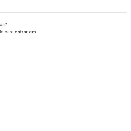
ida?
de para
entrar em