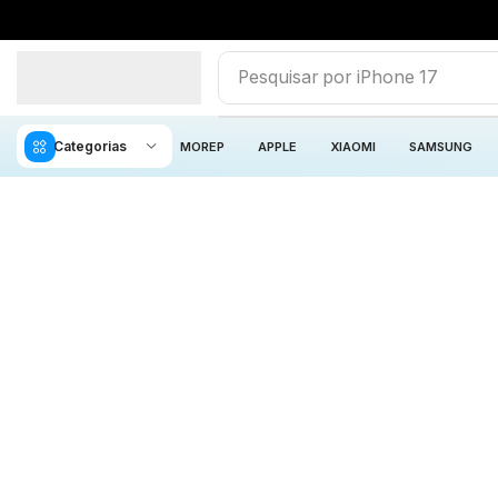
Pesquisar por
iPhone 17
Categorias
MOREP
APPLE
XIAOMI
SAMSUNG