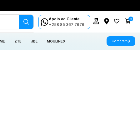
Apoio ao Cliente
0
+258 85 367 7676
Comprar!
 ME
ZTE
JBL
MOULINEX