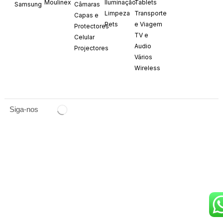
Moulinex
Iluminação
Tablets
Samsung
Câmaras
Limpeza
Transporte
Capas e
Pets
e Viagem
Protectores
TV e
Celular
Audio
Projectores
Vários
Wireless
Siga-nos