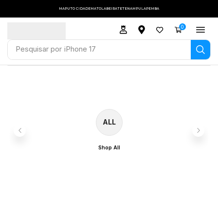
MAPUTO CIDADE
MATOLA
BEIRA
TETE
NAMPULA
PEMBA
0
Pesquisar por
iPhone 17
ALL
Shop All