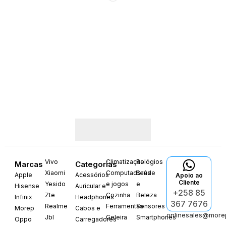
Vivo
Climatização
Relógios
Marcas
Categorias
Xiaomi
Computadores
Saúde
Apple
Acessórios
Apoio ao
Cliente
Yesido
e jogos
e
Hisense
Auricular e
+258 85
Zte
Cozinha
Beleza
Infinix
Headphones
367 7676
Realme
Ferramentas
Sensores
Morep
Cabos e
onlinesales@more
Jbl
Geleira
Smartphones
Oppo
Carregadores