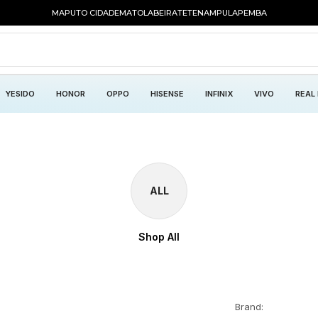
MAPUTO CIDADE
MATOLA
BEIRA
TETE
NAMPULA
PEMBA
YESIDO
HONOR
OPPO
HISENSE
INFINIX
VIVO
REAL
ALL
Shop All
Brand: