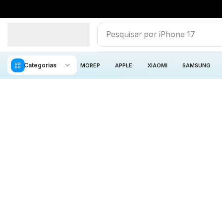
Pesquisar por
iPhone 17
Categorias
MOREP
APPLE
XIAOMI
SAMSUNG