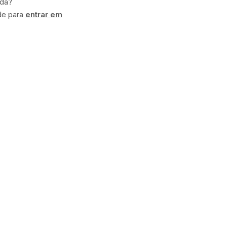
ida?
de para
entrar em