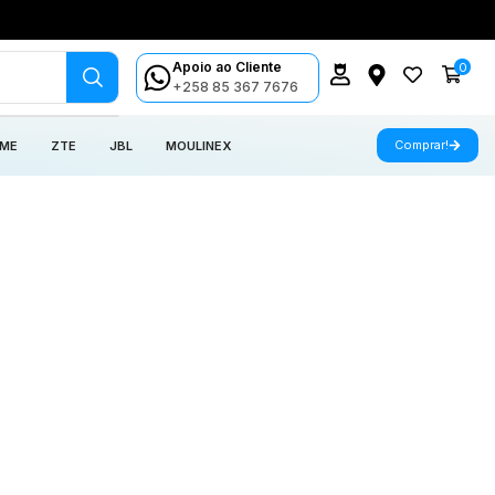
Apoio ao Cliente
0
+258 85 367 7676
Comprar!
 ME
ZTE
JBL
MOULINEX