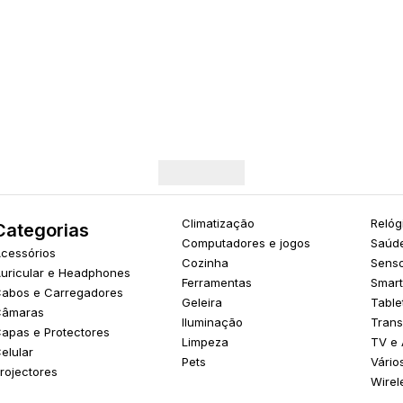
Climatização
Relóg
Categorias
Computadores e jogos
Saúde
cessórios
Cozinha
Sens
uricular e Headphones
Ferramentas
Smar
abos e Carregadores
Geleira
Table
âmaras
Iluminação
Trans
apas e Protectores
Limpeza
TV e 
elular
Pets
Vário
rojectores
Wirel