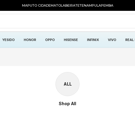
MAPUTO CIDADE
MATOLA
BEIRA
TETE
NAMPULA
PEMBA
YESIDO
HONOR
OPPO
HISENSE
INFINIX
VIVO
REAL
ALL
Shop All