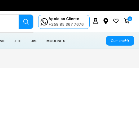
Apoio ao Cliente
0
+258 85 367 7676
Comprar!
 ME
ZTE
JBL
MOULINEX