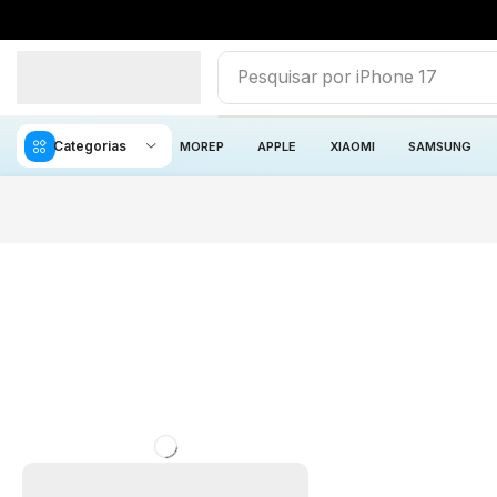
Pesquisar por
iPhone 17
Categorias
MOREP
APPLE
XIAOMI
SAMSUNG