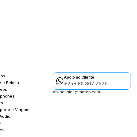
ios
Apoio ao Cliente
 e Beleza
+258 85 367 7676
ores
onlinesales@morep.com
tphones
ts
porte e Viagem
Audio
s
ess