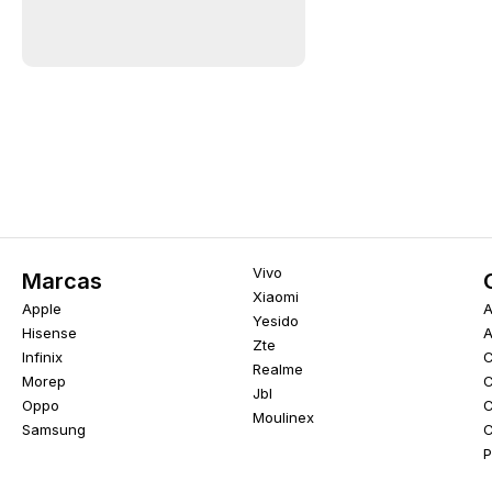
Vivo
Marcas
Xiaomi
Apple
A
Yesido
Hisense
A
Zte
Infinix
C
Realme
Morep
C
Jbl
Oppo
C
Moulinex
Samsung
C
P