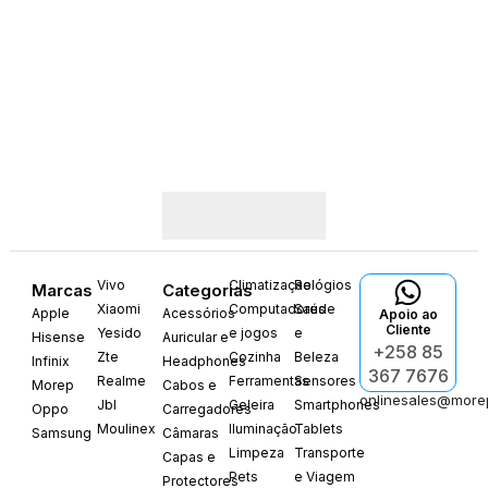
Vivo
Climatização
Relógios
Marcas
Categorias
Xiaomi
Computadores
Saúde
Apple
Acessórios
Apoio ao
Cliente
Yesido
e jogos
e
Hisense
Auricular e
+258 85
Zte
Cozinha
Beleza
Infinix
Headphones
367 7676
Realme
Ferramentas
Sensores
Morep
Cabos e
onlinesales@more
Jbl
Geleira
Smartphones
Oppo
Carregadores
Moulinex
Iluminação
Tablets
Samsung
Câmaras
Limpeza
Transporte
Capas e
Pets
e Viagem
Protectores