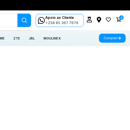
Apoio ao Cliente
0
+258 85 367 7676
Comprar!
 ME
ZTE
JBL
MOULINEX