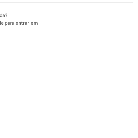
ida?
de para
entrar em