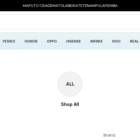
MAPUTO CIDADE
MATOLA
BEIRA
TETE
NAMPULA
PEMBA
YESIDO
HONOR
OPPO
HISENSE
INFINIX
VIVO
REAL
ALL
Shop All
Brand: