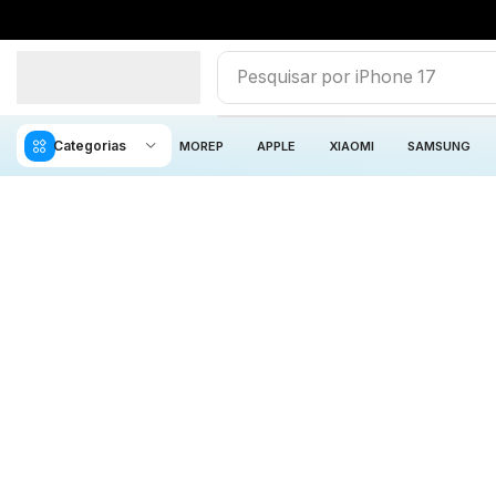
Pesquisar por
iPhone 17
Categorias
MOREP
APPLE
XIAOMI
SAMSUNG