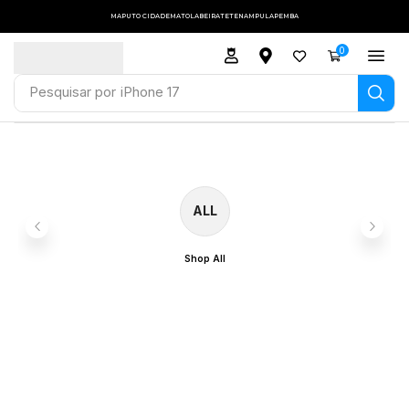
MAPUTO CIDADE
MATOLA
BEIRA
TETE
NAMPULA
PEMBA
0
Pesquisar por
iPhone 17
ALL
Shop All