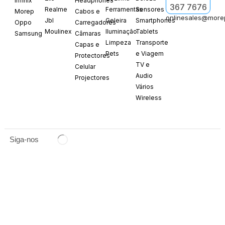
Infinix
Headphones
367 7676
Realme
Ferramentas
Sensores
Morep
Cabos e
onlinesales@more
Jbl
Geleira
Smartphones
Oppo
Carregadores
Moulinex
Iluminação
Tablets
Samsung
Câmaras
Limpeza
Transporte
Capas e
Pets
e Viagem
Protectores
TV e
Celular
Audio
Projectores
Vários
Wireless
Siga-nos