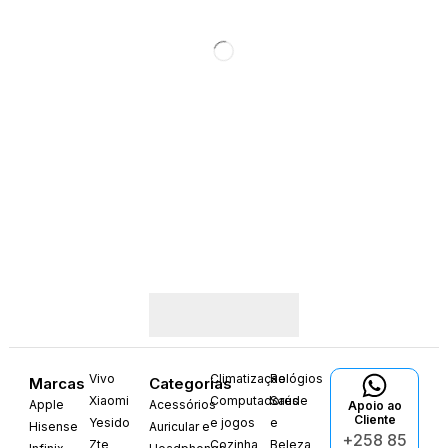
Vivo
Climatização
Relógios
Marcas
Categorias
Xiaomi
Computadores
Saúde
Apple
Acessórios
Apoio ao
Cliente
Yesido
e jogos
e
Hisense
Auricular e
+258 85
Zte
Cozinha
Beleza